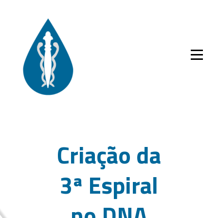
Skip
to
content
Criação da
3ª Espiral
no DNA